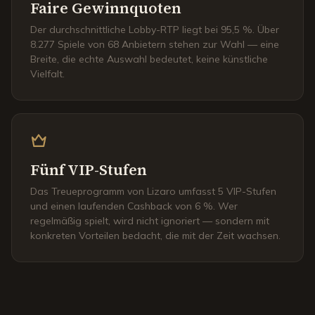
Faire Gewinnquoten
Der durchschnittliche Lobby-RTP liegt bei 95,5 %. Über
8.277 Spiele von 68 Anbietern stehen zur Wahl — eine
Breite, die echte Auswahl bedeutet, keine künstliche
Vielfalt.
Fünf VIP-Stufen
Das Treueprogramm von Lizaro umfasst 5 VIP-Stufen
und einen laufenden Cashback von 6 %. Wer
regelmäßig spielt, wird nicht ignoriert — sondern mit
konkreten Vorteilen bedacht, die mit der Zeit wachsen.