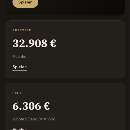
Spielen
PRESTIGE
32.908 €
Atlantis
Spielen
ÉCLAT
6.306 €
Wanted Dead Or A Wild
Spielen