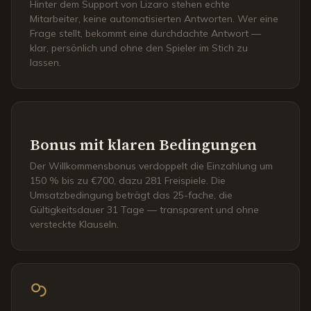
Hinter dem Support von Lizaro stehen echte
Mitarbeiter, keine automatisierten Antworten. Wer eine
Frage stellt, bekommt eine durchdachte Antwort —
klar, persönlich und ohne den Spieler im Stich zu
lassen.
Bonus mit klaren Bedingungen
Der Willkommensbonus verdoppelt die Einzahlung um
150 % bis zu €700, dazu 281 Freispiele. Die
Umsatzbedingung beträgt das 25-fache, die
Gültigkeitsdauer 31 Tage — transparent und ohne
versteckte Klauseln.