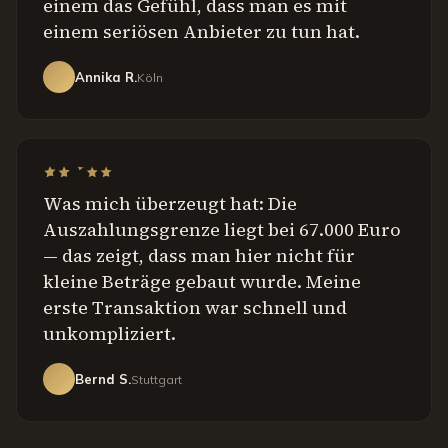
einem das Gefühl, dass man es mit
einem seriösen Anbieter zu tun hat.
Annika R.
Köln
Was mich überzeugt hat: Die
Auszahlungsgrenze liegt bei 67.000 Euro
— das zeigt, dass man hier nicht für
kleine Beträge gebaut wurde. Meine
erste Transaktion war schnell und
unkompliziert.
Bernd S.
Stuttgart