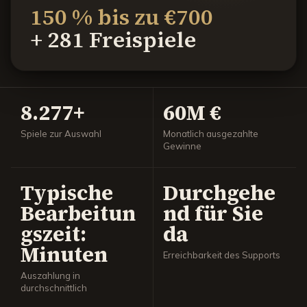
150 % bis zu €700
+ 281 Freispiele
8.277+
60M €
Spiele zur Auswahl
Monatlich ausgezahlte
Gewinne
Typische
Durchgehe
Bearbeitun
nd für Sie
gszeit:
da
Minuten
Erreichbarkeit des Supports
Auszahlung in
durchschnittlich