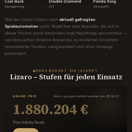
Cool Buck
Double Diamond
Panda King
Microgaming
IGT
Ainsworth
Wer bei Lizaro Casino nach
aktuell gefragten
Spielautomaten
sucht, findet hier eine Auswahl, die sich in
dieser Woche durch besonders rege Nachfrage auszeichnet —
von klassischen Walzen-Ikonen bis zu modernen Einsätzen
renommierter Studios, ruhig kuratiert und ohne Umwege
präsentiert.
JEDES BUDGET. EIN JACKPOT.
Lizaro – Stufen für jeden Einsatz
GRAND PRIX
Muss ausgeschüttet werden bis 05:36:07
1.880.204 €
Thor Infinity Reels