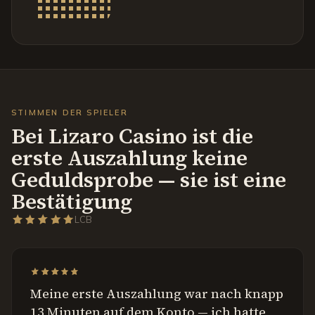
STIMMEN DER SPIELER
Bei Lizaro Casino ist die
erste Auszahlung keine
Geduldsprobe — sie ist eine
Bestätigung
LCB
Meine erste Auszahlung war nach knapp
13 Minuten auf dem Konto — ich hatte