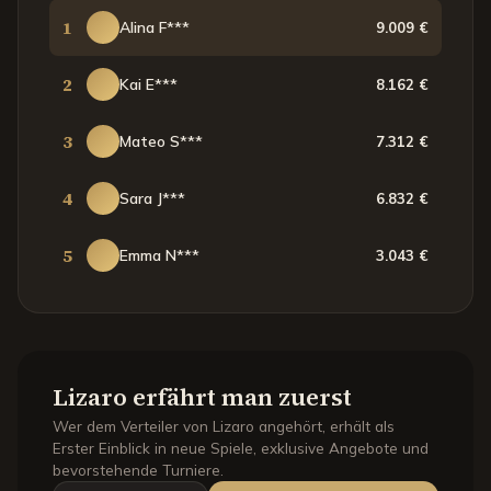
1
Alina F***
9.009 €
2
Kai E***
8.162 €
3
Mateo S***
7.312 €
4
Sara J***
6.832 €
5
Emma N***
3.043 €
Lizaro erfährt man zuerst
Wer dem Verteiler von Lizaro angehört, erhält als
Erster Einblick in neue Spiele, exklusive Angebote und
bevorstehende Turniere.