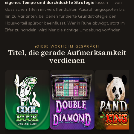
eigenes Tempo und durchdachte Strategie
lassen — von
klassischen Titeln mit veröffentlichten Auszahlungsquoten bis
hin zu Varianten, bei denen fundierte Grundstrategie den
Hausvorteil spürbar beeinflusst. Wer in Ruhe abwägt, statt im
Eifer zu handeln, wird hier die richtige Umgebung vorfinden.
DIESE WOCHE IM GESPRÄCH
Titel, die gerade Aufmerksamkeit
verdienen